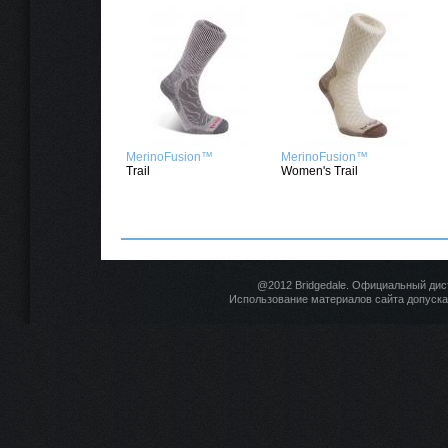
MerinoFusion™
MerinoFusion™
Trail
Women's Trail
@2012 Bridgedale. Официальный дис
Использование материалов сайта допускае