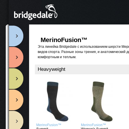
MerinoFusion™
Эта линейка Bridgedale с использованием шерсти Ме
видов спорта. Разные зоны трения, и анатомический 
комфортным и теплым.
Heavyweight
MerinoFusion™
MerinoFusion™
Summit
Women's Summit