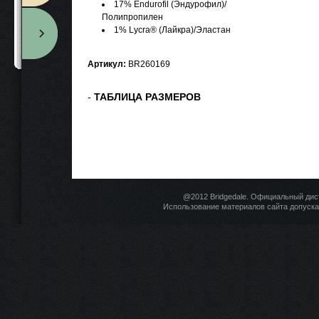
17% Endurofil (Эндурофил)/
Полипропилен
1% Lycra® (Лайкра)/Эластан
Артикул:
BR260169
-
ТАБЛИЦА РАЗМЕРОВ
@2012 Bridgedale. Официальный дис
Использование материалов сайта допускае