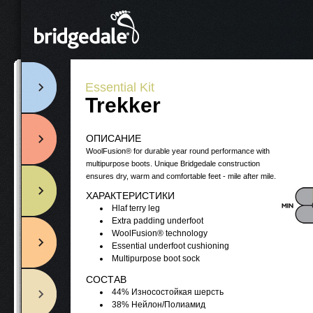
Essential Kit
Trekker
ОПИСАНИЕ
WoolFusion® for durable year round performance with
multipurpose boots. Unique Bridgedale construction
ensures dry, warm and comfortable feet - mile after mile.
ХАРАКТЕРИСТИКИ
Hlaf terry leg
Extra padding underfoot
WoolFusion® technology
Essential underfoot cushioning
Multipurpose boot sock
СОСТАВ
44% Износостойкая шерсть
38% Нейлон/Полиамид